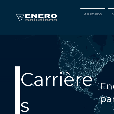
À PROPOS
S
Carrière
En
pa
s