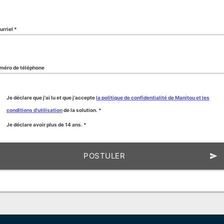
rriel *
méro de téléphone
Je déclare que j'ai lu et que j'accepte
la politique de confidentialité de Manitou et les
conditions d'utilisation
de la solution. *
Je déclare avoir plus de 14 ans. *
POSTULER
send