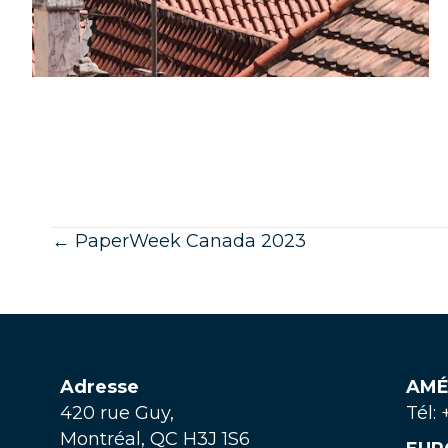
Posts
← PaperWeek Canada 2023
navigation
Adresse
AMÉ
420 rue Guy,
Tél:
Montréal, QC H3J 1S6