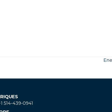
Ene
RIQUES
 +1 514-439-0941