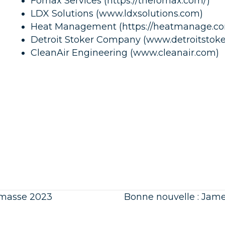
Fornax Services (
https://thefornax.com/
)
LDX Solutions (
www.ldxsolutions.com
)
Heat Management (
https://heatmanage.c
Detroit Stoker Company (
www.detroitstok
CleanAir Engineering (
www.cleanair.com
)
iomasse 2023
Bonne nouvelle : James