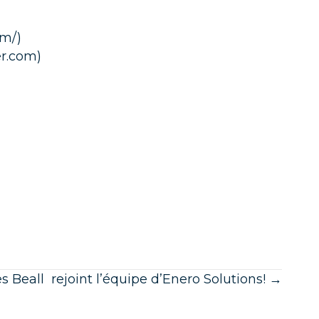
om/
)
er.com
)
 Beall rejoint l’équipe d’Enero Solutions! →